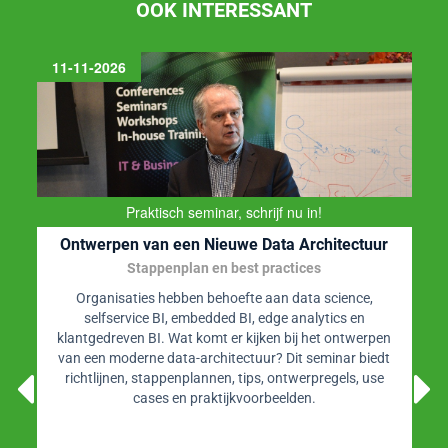
OOK INTERESSANT
25-11-2026
Praktische workshop met Mathias Vercauteren
Data Governance Sprint
Data Governance opzetten in weken, niet in maanden
Worstelt u met de implementatie van data governance of
de afstemming tussen datateams? Dit baanbrekende
seminar introduceert de Data Governance Sprint - een
efficiënte, gestructureerde aanpak om uw initiatieven op
het gebied van data governance met vertrouwen te
starten en uit te voeren!