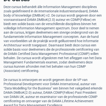
Deze cursus behandelt álle Information Management disciplines
zoals gedefinieerd in de internationale industriestandaard, DAMA
body of knowledge (DMBoK) v2. De cursus wordt gegeven door een
vooraanstaand DAMA DMBoK(2.0) auteur en CDMP(Fellow) en
biedt een solide basis van de verschillende disciplines binnen het
volledige Information Management spectrum. Door deel te nemen
aan de cursus, krijgen deelnemers een stevige ondergrond van de
fundamentele Information Management concepten. Aan de hand
van voorbeelden uit de praktijk wordt geïllustreerd hoe Informatie
Architectuur wordt toegepast. Daarnaast biedt deze cursus een
solide basis voor deelnemers die de professionele certificering van
de DAMA Certified Data Management Professional (CDMP) willen
behalen. De cursus wordt afgesloten met het afleggen van het Data
Management Fundamentals examen, zodat deelnemers deze
cursus kunnen afronden met het behalen van hun CDMP
(Associate) certificering.
De cursus is ontworpen en wordt gegeven door de VP van
Professional Development voor DAMA International, auteur van
“Data Modelling for the Business” een binnen het vakgebied erkende
DAMA DMBoK(2.0) auteur, DAMA CDMP(Fellow) Past President
van DAMA UK, auteur en examinator van de professionele CDMP
certificering en ontvanger van de DAMA Lifetime Achievement
Award for Data Management Excellence.