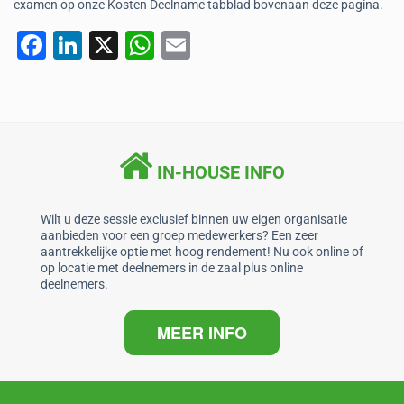
examen op onze Kosten Deelname tabblad bovenaan deze pagina.
F
Li
X
W
E
a
n
h
m
c
k
at
ai
e
e
s
l
b
dI
A
IN-HOUSE INFO
o
n
p
o
p
Wilt u deze sessie exclusief binnen uw eigen organisatie
aanbieden voor een groep medewerkers? Een zeer
k
aantrekkelijke optie met hoog rendement! Nu ook online of
op locatie met deelnemers in de zaal plus online
deelnemers.
MEER INFO