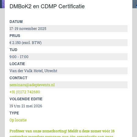
DMBoK2 en CDMP Certificatie
DATUM
17-19 november 2025
PRIJS
€ 2.150 (excl. BTW)
TIJD
9:00 - 17:00
LOCATIE
Van der Valk Hotel, Utrecht
CONTACT
seminars@adeptevents.nl
+31 (0)172 742680
VOLGENDE EDITIE
19 t/m 21 mei 2026
TYPE
Op locatie
Profiteer van onze zomerkorting! Meldt u deze zomer vóór 16
september meerdere personen van één organisatie aan voor