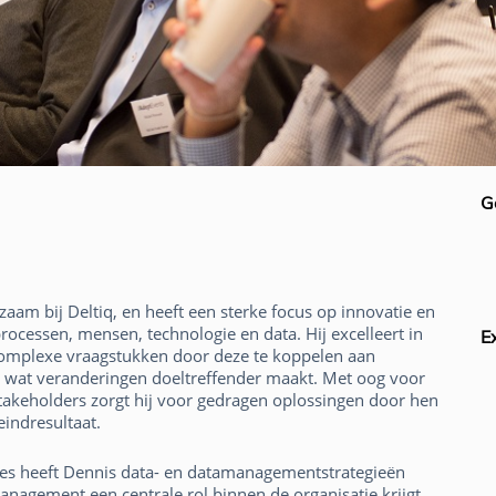
G
aam bij Deltiq, en heeft een sterke focus op innovatie en
processen, mensen, technologie en data. Hij excelleert in
E
omplexe vraagstukken door deze te koppelen aan
n, wat veranderingen doeltreffender maakt. Met oog voor
takeholders zorgt hij voor gedragen oplossingen door hen
 eindresultaat.
ties heeft Dennis data- en datamanagementstrategieën
agement een centrale rol binnen de organisatie krijgt.