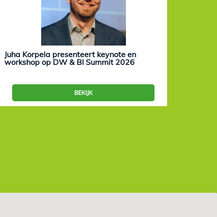
Juha Korpela presenteert keynote en
Eevam
workshop op DW & BI Summit 2026
work
BEKIJK