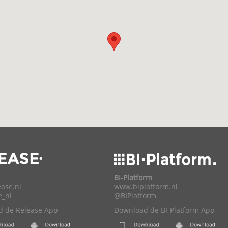
BI-Platform
ase.nl
www.biplatform.nl
e_nl
@BIPlatform
 de Release App
Download de BI-Platform App