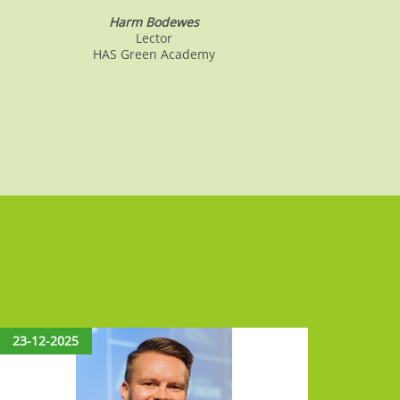
Harm Bodewes
Lector
HAS Green Academy
23-12-2025
15-12