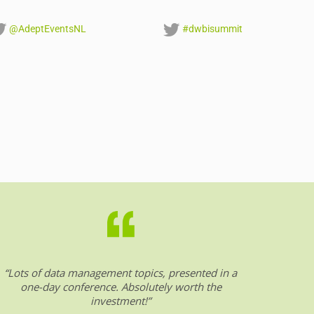
@AdeptEventsNL
#dwbisummit
“Lots of data management topics, presented in a
“DW &
one-day conference. Absolutely worth the
date o
investment!”