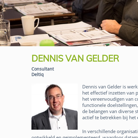
DENNIS VAN GELDER
Consultant
Deltiq
Dennis van Gelder is werkz
het effectief inzetten van 
het vereenvoudigen van c
functionele doelstellinge
de belangen van diverse s
actief te betrekken bij het
In verschillende organisa
ontwikkeld en geïmplementeerd, waardoor dataman