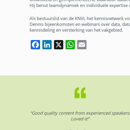
Hij benut teamdynamiek en individuele expertise o
Als bestuurslid van de KNVI, het kennisnetwerk vo
Dennis bijeenkomsten en webinars over data, data
kennisdeling en versterking van het vakgebied.
F
Li
X
W
E
a
n
h
m
c
k
at
ai
e
e
s
l
b
dI
A
o
n
p
o
p
k
“Good quality content from experienced speakers
Loved it!”