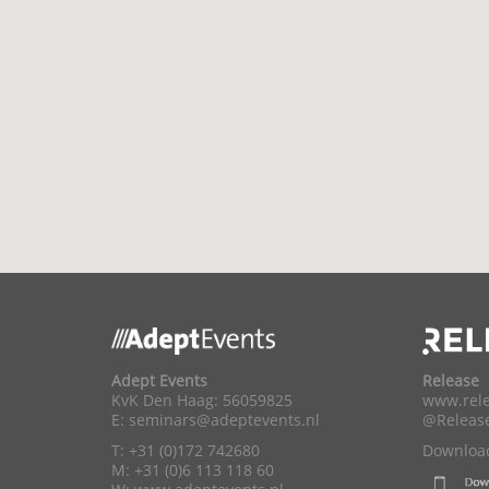
Adept Events
Release
KvK Den Haag: 56059825
www.rele
E:
seminars@adeptevents.nl
@Releas
T: +31 (0)172 742680
Download
M: +31 (0)6 113 118 60